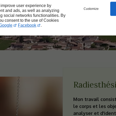
Disponibilité (7j/7)
 improve user experience by
Customize
nt and ads, as well as analyzing
ng social networks functionalities. By
you consent to the use of Cookies
Google
Facebook
.
Radiesthési
Mon travail consis
le corps et les obj
analyser et d'ident