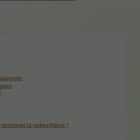
halaronne
rgues
e
 pratiquer la radiesthésie ?