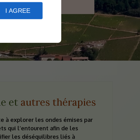
I AGREE
e et
autres thérapies
te à explorer les ondes émises par
ets qui l’entourent afin de les
ifier les déséquilibres liés à