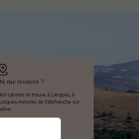
ù me trouver ?
on cabinet se trouve à Liergues, à
uelques minutes de Villefranche-sur-
aône.