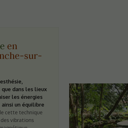
ée
en
ranche-sur-
esthésie,
s que dans les lieux
niser les énergies
ainsi un équilibre
e cette technique
 des vibrations
omagnétique.