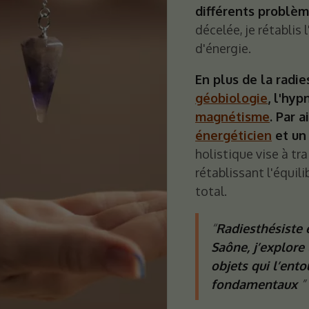
différents problèm
décelée, je rétablis
d'énergie.
En plus de la radie
géobiologie
, l'hy
magnétisme
. Par a
énergéticien
et u
holistique vise à tra
rétablissant l'équil
total.
Radiesthésiste 
Saône, j’explore
objets qui l’ento
fondamentaux